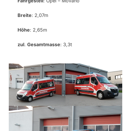
Fahrgestell
: Opel – Movano
Breite
: 2,07m
Höhe
: 2,65m
zul
.
Gesamtmasse
: 3,3t